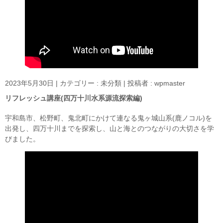
2023年5月30日
|
カテゴリー :
未分類
|
投稿者 : wpmaster
リフレッシュ講座(四万十川水系源流探索編)
宇和島市、松野町、鬼北町にかけて連なる鬼ヶ城山系(鹿ノコル)を
出発し、四万十川までを探索し、山と海とのつながりの大切さを学
びました。