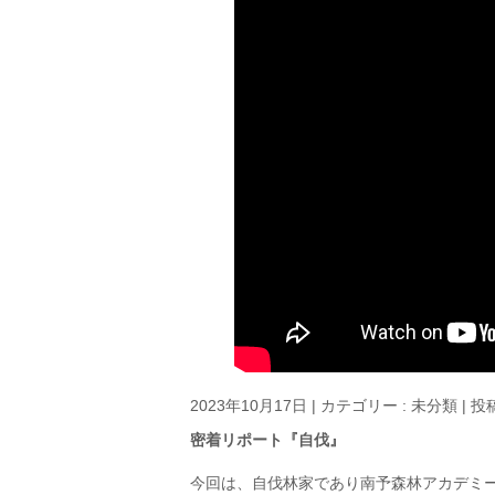
2023年10月17日
|
カテゴリー :
未分類
|
投稿
密着リポート『自伐』
今回は、自伐林家であり南予森林アカデミ