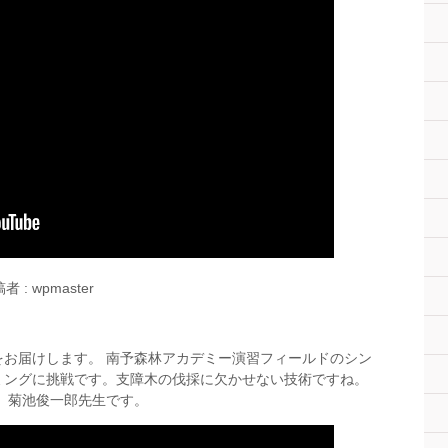
者 : wpmaster
お届けします。 南予森林アカデミー演習フィールドのシン
ミングに挑戦です。支障木の伐採に欠かせない技術ですね。
、菊池俊一郎先生です。