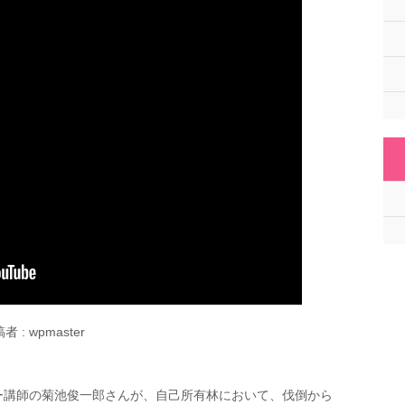
者 : wpmaster
ー講師の菊池俊一郎さんが、自己所有林において、伐倒から