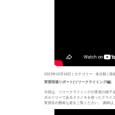
2023年10月18日
|
カテゴリー :
未分類
|
投稿
実習現場リポート(ツリークライミング編)
今回は、ツリークライミングの実習の様子を
ボルツリーであるクスノキを使ったクライ
実習生の懸命な姿をご覧ください。 講師は