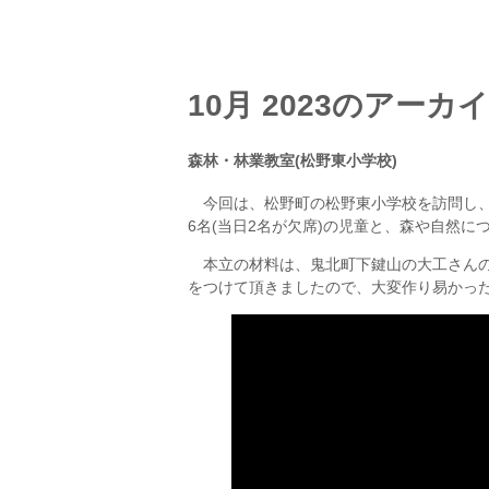
10月 2023
のアーカ
森林・林業教室(松野東小学校)
今回は、松野町の松野東小学校を訪問し、
6名(当日2名が欠席)の児童と、森や自然
本立の材料は、鬼北町下鍵山の大工さんの
をつけて頂きましたので、大変作り易かっ