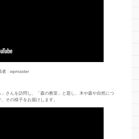
者 : wpmaster
ら」さんを訪問し、「森の教室」と題し、木や森や自然につ
で、その様子をお届けします。