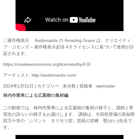
〇著作権表示 Audionautix の Amazing Grace は、クリエイティ
ブ・コモンズ – 著作権表示必須 4.0 ライセンスに基づいて使用が許
諾されます。
https://creativecommons.org/licenses/by/4.0/
アーティスト: http://audionautix.com/
2024年1月31日
|
カテゴリー :
未分類
|
投稿者 : wpmaster
林内作業車による広葉樹の集材編
この動画では、林内作業車による広葉樹の集材の様子と、講師と実
習生の語らいの様子をお届けします。 講師は、今回初登場の高知県
四万十市の「シマント モリモリ団」団長の宮﨑 聖(せい)先生で
す。