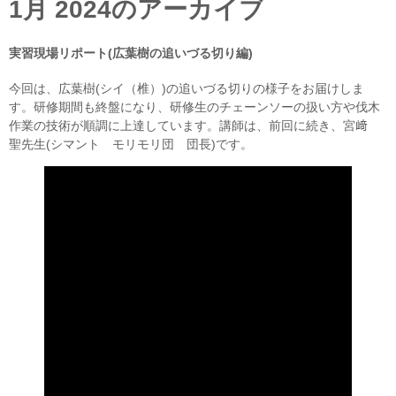
1月 2024
のアーカイブ
実習現場リポート(広葉樹の追いづる切り編)
今回は、広葉樹(シイ（椎）)の追いづる切りの様子をお届けしま
す。研修期間も終盤になり、研修生のチェーンソーの扱い方や伐木
作業の技術が順調に上達しています。講師は、前回に続き、宮﨑
聖先生(シマント モリモリ団 団長)です。