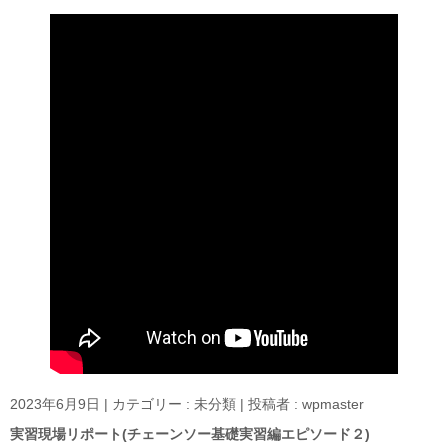
2023年6月9日
|
カテゴリー :
未分類
|
投稿者 : wpmaster
実習現場リポート(チェーンソー基礎実習編エピソード２)