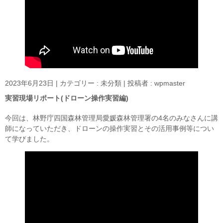
2023年6月23日
|
カテゴリー :
未分類
|
投稿者 : wpmaster
実習現場リポート(ドローン操作実習編)
今回は、林野庁四国森林管理局愛媛森林管理署の4名のみなさんに講
師になっていただき、ドローンの操作実習とその活用事例等につい
て学びました。