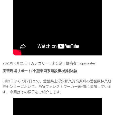
2023年6月21日
|
カテゴリー :
未分類
|
投稿者 : wpmaster
実習現場リポート(小型車両系建設機械操作編)
6月1日から7月7日まで、愛媛県上浮穴郡久万高原町の愛媛県林業研
究センターにおいて、FW(フォレストワーカー)研修に参加していま
す。今回はその様子をご紹介します。