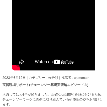
2023年6月12日
|
カテゴリー :
未分類
|
投稿者 : wpmaster
実習現場リポート(チェーンソー基礎実習編エピソード３)
入講して1カ月半が経ちました。正確な伐倒技術を身に付けるため、
チェーンソーワークに真剣に取り組んでいる研修生の姿をお届けし
ます。