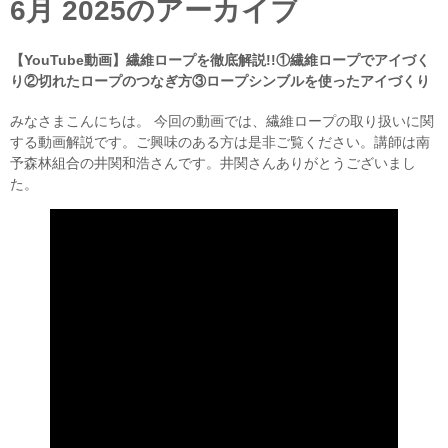
6月 2025
のアーカイブ
【YouTube動画】繊維ロープを徹底解説!!①繊維ロープでアイづく
り②切れたロープのつなぎ方③ロープシンブルを使ったアイづくり
みなさまこんにちは。 今回の動画では、繊維ロープの取り扱いに関
する動画解説です。ご興味のある方は是非ご覧ください。講師は南
予森林組合の井関和浩さんです。井関さんありがとうございまし
た。