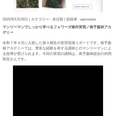
2025年5月29日
|
カテゴリー :
未分類
|
投稿者 : wpmaster
マンツーマンでしっかり学べるフォワーダ操作実習／南予森林アカ
デミー
令和７年４月に入校した第４期生の実習現場リポートです。南予森
林アカデミーでは、豊富な経験を有する講師とのマンツーマンによ
る指導が受けられます。今回の実習の講師は、南予森林組合の井関
和浩さんです。