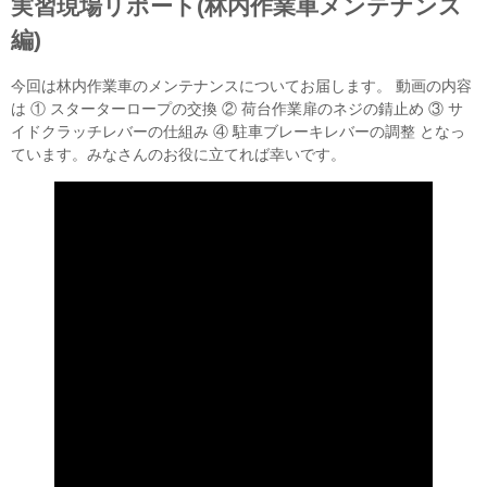
実習現場リポート(林内作業車メンテナンス
編)
今回は林内作業車のメンテナンスについてお届します。 動画の内容
は ① スターターロープの交換 ② 荷台作業扉のネジの錆止め ③ サ
イドクラッチレバーの仕組み ④ 駐車ブレーキレバーの調整 となっ
ています。みなさんのお役に立てれば幸いです。