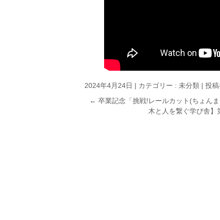
2024年4月24日
|
カテゴリー :
未分類
|
投稿者
←
卒業記念「挑戦!レールカット(ちょんま
木と人を繋ぐ学び舎】