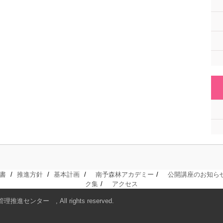
書
推進方針
基本計画
南予森林アカデミー
公開講座のお知ら
ク集
アクセス
進センター , All rights reserved.