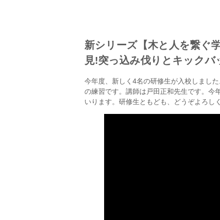
新シリーズ【木と人を繋ぐ学
見!突っ込み伐りとキックバ
今年度、新しく4名の研修生が入校しました
の練習です。講師は戸田正和先生です。今
いります。研修生ともども、どうぞよろし