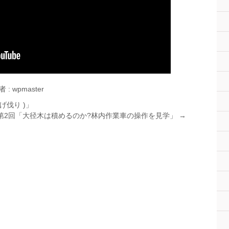
 : wpmaster
げ伐り )」
第2回「大径木は積めるのか?林内作業車の操作を見学」
→