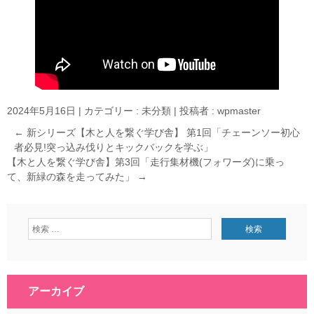
2024年5月16日
|
カテゴリー :
未分類
|
投稿者 : wpmaster
←
新シリーズ【木と人を繋ぐ学び舎】 第1回「チェーンソー初心
者必見!突っ込み伐りとキックバックを学ぶ」
【木と人を繋ぐ学び舎】第3回「走行集材機(フォワーダ)に乗っ
て、新緑の森を走ってみた」
→
アーカイブ