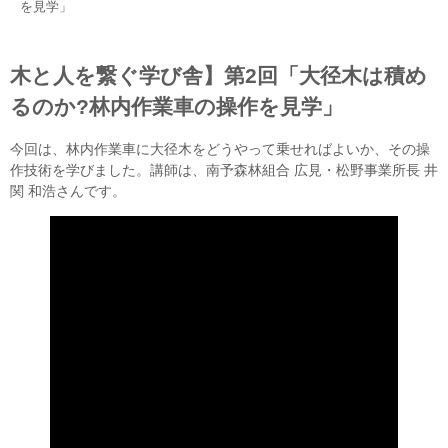
を見学」
木と人を繋ぐ学び舎】第2回「大径木は積め
るのか?林内作業車の操作を見学」
今回は、林内作業車に大径木をどうやって乗せればよいか、その操
作技術を学びました。講師は、南予森林組合 広見・松野事業所長 井
関 和浩さんです。