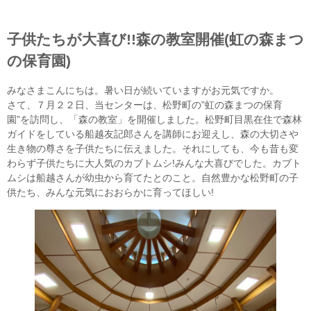
子供たちが大喜び!!森の教室開催(虹の森まつ
の保育園)
みなさまこんにちは。暑い日が続いていますがお元気ですか。
さて、７月２２日、当センターは、松野町の”虹の森まつの保育
園”を訪問し、「森の教室」を開催しました。松野町目黒在住で森林
ガイドをしている船越友記郎さんを講師にお迎えし、森の大切さや
生き物の尊さを子供たちに伝えました。それにしても、今も昔も変
わらず子供たちに大人気のカブトムシ!みんな大喜びでした。カブト
ムシは船越さんが幼虫から育てたとのこと。自然豊かな松野町の子
供たち、みんな元気におおらかに育ってほしい!