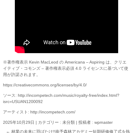
※著作権表示 Kevin MacLeod の Americana – Aspiring は、クリエ
イティブ・コモンズ – 著作権表示必須 4.0 ライセンスに基づいて使
用が許諾されます。
https://creativecommons.org/licenses/by/4.0/
ソース: http://incompetech.com/music/royalty-free/index.html?
isrc=USUAN1200092
アーティスト: http://incompetech.com/
2025年10月29日
|
カテゴリー :
未分類
|
投稿者 : wpmaster
←
林業の未来に羽ばたけ!!南予森林アカデミー短期研修修了式を執