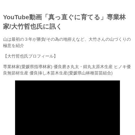
YouTube動画「真っ直ぐに育てる」専業林
家/大竹哲也氏に訊く
山は最初の３年が勝負!その為の地拵えなど、大竹さんの山づくりの
極意を紹介
【大竹哲也氏プロフィール】
専業林家(愛媛県指導林家) 優良磨き丸太・錆丸太原木生産 ヒノキ優
良無節材生産 優良挿し木苗木生産(愛媛県山林種苗苗組合)