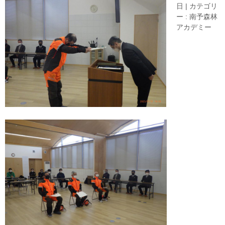
日
|
カテゴリ
ー :
南予森林
アカデミー