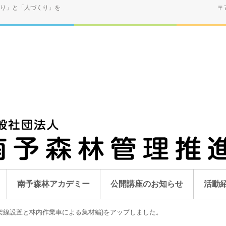
り」と「人づくり」を
〒
南予森林アカデミー
公開講座のお知らせ
活動
架線設置と林内作業車による集材編)をアップしました。