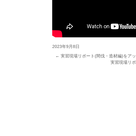
2023年9月8日
←
実習現場リポート(間伐・造材編)をア
実習現場リポ