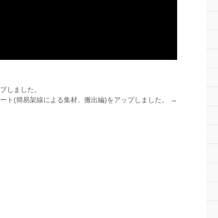
ップしました。
ート(簡易架線による集材、搬出編)をアップしました。
→