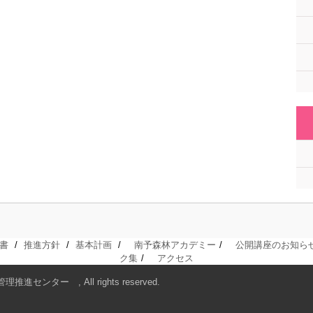
書
推進方針
基本計画
南予森林アカデミー
公開講座のお知ら
ク集
アクセス
進センター , All rights reserved.