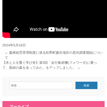
2024年5月16日
←
森林経営管理制度に係る松野町蕨生地区の意向調査開始につい
て
【木と人を繋ぐ学び舎】第3回「走行集材機(フォワーダ)に乗っ
て、新緑の森を走ってみた」をアップしました。
→
アーカイブ