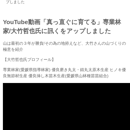
プしました
YouTube動画「真っ直ぐに育てる」専業林
家/大竹哲也氏に訊くをアップしました
山は最初の３年が勝負!その為の地拵えなど、大竹さんの山づくりの
極意を紹介
【大竹哲也氏プロフィール】
専業林家(愛媛県指導林家) 優良磨き丸太・錆丸太原木生産 ヒノキ優
良無節材生産 優良挿し木苗木生産(愛媛県山林種苗苗組合)