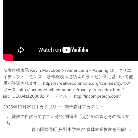
※著作権表示 Kevin MacLeod の Americana – Aspiring は、クリエ
イティブ・コモンズ – 著作権表示必須 4.0 ライセンスに基づいて使
用が許諾されます。 https://creativecommons.org/licenses/by/4.0/
ソース: http://incompetech.com/music/royalty-free/index.html?
isrc=USUAN1200092 アーティスト: http://incompetech.com/
2025年10月29日
|
カテゴリー :
南予森林アカデミー
←
愛媛の自然ってすごいぞ!公開講座「えひめの森とその成り立
ち」
森の国松野町(松野中学校)で森林林業教室を開催!
→